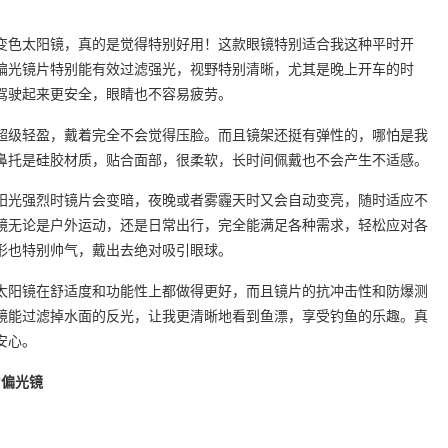
变色太阳镜，真的是觉得特别好用！这款眼镜特别适合我这种平时开
偏光镜片特别能有效过滤强光，视野特别清晰，尤其是晚上开车的时
驾驶起来更安全，眼睛也不容易疲劳。
超级轻盈，戴着完全不会觉得压脸。而且镜架还挺有弹性的，哪怕是我
鼻托是硅胶材质，贴合面部，很柔软，长时间佩戴也不会产生不适感。
阳光强烈时镜片会变暗，夜晚或者雾霾天时又会自动变亮，随时适应不
镜无论是户外运动，还是日常出行，完全能满足各种需求，轻松应对各
形也特别帅气，戴出去绝对吸引眼球。
太阳镜在舒适度和功能性上都做得更好，而且镜片的抗冲击性和防爆测
镜能过滤掉水面的反光，让我更清晰地看到鱼漂，享受钓鱼的乐趣。真
安心。
片偏光镜