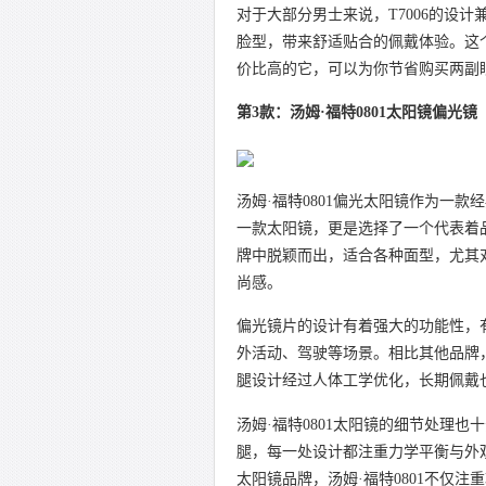
对于大部分男士来说，T7006的设
脸型，带来舒适贴合的佩戴体验。这
价比高的它，可以为你节省购买两副
第3款：汤姆·福特0801太阳镜偏光镜
汤姆·福特0801偏光太阳镜作为一
一款太阳镜，更是选择了一个代表着
牌中脱颖而出，适合各种面型，尤其
尚感。
偏光镜片的设计有着强大的功能性，
外活动、驾驶等场景。相比其他品牌
腿设计经过人体工学优化，长期佩戴
汤姆·福特0801太阳镜的细节处理
腿，每一处设计都注重力学平衡与外
太阳镜品牌，汤姆·福特0801不仅