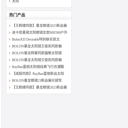
太阳
热门产品
【王鹤棣同款】暴龙眼镜2023新品偏
迪卡侬墨镜太阳眼镜女款MH500户外
BolonXD.Desirable特别联名款太
BOLON暴龙太阳镜王俊凯同款偏
BOLON暴龙杨幂同款猫眼太阳镜
BOLON暴龙太阳镜王俊凯同款偏
RayBan雷朋太阳镜经典飞行员潮酷
【成毅同款】RayBan雷朋新品太阳
BOLON暴龙眼镜23新品偏光镜驾
【王鹤棣同款】暴龙眼镜2023新品偏