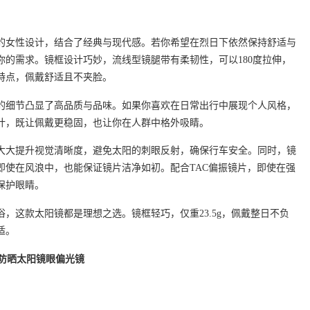
的女性设计，结合了经典与现代感。若你希望在烈日下依然保持舒适与
你的需求。镜框设计巧妙，流线型镜腿带有柔韧性，可以180度拉伸，
特点，佩戴舒适且不夹脸。
的细节凸显了高品质与品味。如果你喜欢在日常出行中展现个人风格，
计，既让佩戴更稳固，也让你在人群中格外吸睛。
大大提升视觉清晰度，避免太阳的刺眼反射，确保行车安全。同时，镜
即使在风浪中，也能保证镜片洁净如初。配合TAC偏振镜片，即使在强
保护眼睛。
，这款太阳镜都是理想之选。镜框轻巧，仅重23.5g，佩戴整日不负
适。
级感防晒太阳镜眼偏光镜