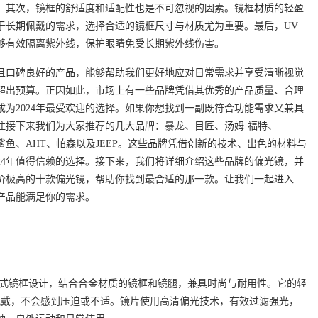
。其次，镜框的舒适度和适配性也是不可忽视的因素。镜框材质的轻盈
于长期佩戴的需求，选择合适的镜框尺寸与材质尤为重要。最后，UV
够有效隔离紫外线，保护眼睛免受长期紫外线伤害。
且口碑良好的产品，能够帮助我们更好地应对日常需求并享受清晰视觉
超出预算。正因如此，市场上有一些品牌凭借其优秀的产品质量、合理
为2024年最受欢迎的选择。如果你想找到一副既符合功能需求又兼具
注接下来我们为大家推荐的几大品牌：
暴龙
、目匠、汤姆·福特、
库克鲨鱼、AHT、帕森以及JEEP。这些品牌凭借创新的技术、出色的材料与
24年值得信赖的选择。接下来，我们将详细介绍这些品牌的偏光镜，并
价极高的十款偏光镜，帮助你找到最合适的那一款。让我们一起进入
些产品能满足你的需求。
行员式镜框设计，结合合金材质的镜框和镜腿，兼具时尚与耐用性。它的轻
间佩戴，不会感到压迫或不适。镜片使用高清偏光技术，有效过滤强光，