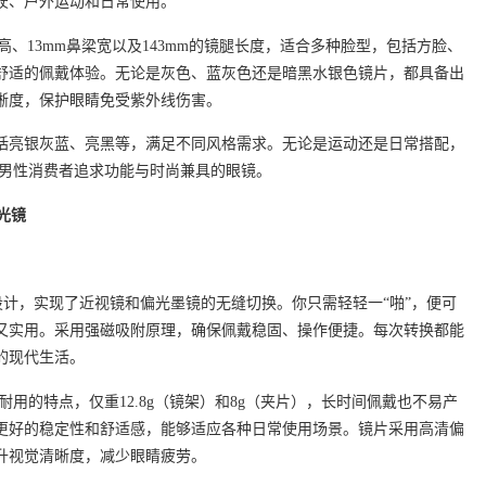
驶、户外运动和日常使用。
.1mm高、13mm鼻梁宽以及143mm的镜腿长度，适合多种脸型，包括方脸、
舒适的佩戴体验。无论是灰色、蓝灰色还是暗黑水银色镜片，都具备出
晰度，保护眼睛免受紫外线伤害。
括亮银灰蓝、亮黑等，满足不同风格需求。无论是运动还是日常搭配，
适合男性消费者追求功能与时尚兼具的眼镜。
光镜
吸设计，实现了近视镜和偏光墨镜的无缝切换。你只需轻轻一“啪”，便可
又实用。采用强磁吸附原理，确保佩戴稳固、操作便捷。每次转换都能
的现代生活。
耐用的特点，仅重12.8g（镜架）和8g（夹片），长时间佩戴也不易产
更好的稳定性和舒适感，能够适应各种日常使用场景。镜片采用高清偏
升视觉清晰度，减少眼睛疲劳。