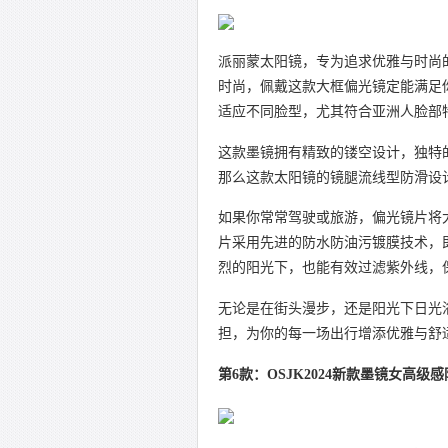
派丽蒙太阳镜，专为追求优雅与时尚
时尚，佩戴这款大框偏光镜定能满足
适应不同脸型，尤其符合亚洲人脸部
这款墨镜拥有精致的镂空设计，独特
那么这款太阳镜的镜腿流线型防滑设
如果你常常驾驶或旅游，偏光镜片将
片采用先进的防水防油污镀膜技术，
烈的阳光下，也能有效过滤紫外线，
无论是在街头漫步，还是阳光下日光浴
担，为你的每一场出行增添优雅与舒
第6款：OSJK2024新款墨镜女高