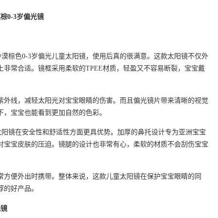
棕0-3岁偏光镜
的沙漠棕色0-3岁偏光儿童太阳镜，使用后真的很满意。这款太阳镜不仅外
上非常合适。镜框采用柔软的TPEE材质，轻盈又不容易断裂，宝宝戴
紫外线，减轻太阳光对宝宝眼睛的伤害。而且偏光镜片带来清晰的视觉
下，宝宝也能看到更加自然的色彩。
CO太阳镜在安全性和舒适性方面更具优势。加厚的鼻托设计专为亚洲宝宝
对宝宝皮肤的压迫。镜腿的设计也非常有心，柔软的材质不会刮伤宝宝
常方便外出时携带。整体来说，这款儿童太阳镜在保护宝宝眼睛的同
荐的好产品。
光镜