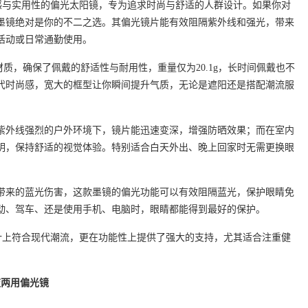
具高级感与实用性的偏光太阳镜，专为追求时尚与舒适的人群设计。如果你对
墨镜绝对是你的不二之选。其偏光镜片能有效阻隔紫外线和强光，带来
活动或日常通勤使用。
材质，确保了佩戴的舒适性与耐用性，重量仅为20.1g，长时间佩戴也不
代时尚感，宽大的框型让你瞬间提升气质，无论是遮阳还是搭配潮流服
紫外线强烈的户外环境下，镜片能迅速变深，增强防晒效果；而在室内
明，保持舒适的视觉体验。特别适合白天外出、晚上回家时无需更换眼
带来的蓝光伤害，这款墨镜的偏光功能可以有效阻隔蓝光，保护眼睛免
动、驾车、还是使用手机、电脑时，眼睛都能得到最好的保护。
仅在设计上符合现代潮流，更在功能性上提供了强大的支持，尤其适合注重健
夜两用偏光镜