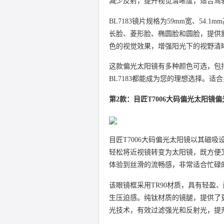
减少反射，提升视觉清晰度，适合驾
BL7183镜片规格为59mm宽、54
长脸、菱形脸、椭圆脸和圆脸，提供
色的视觉效果，增强阳光下的视野清
这款偏光太阳镜有多种颜色可选，包
BL7183都能成为您的理想选择。
第2款：目匠T7006大码偏光太阳镜偏
目匠T7006大码偏光太阳镜以其磁
轻松将近视镜转变为太阳镜，既方便
体验到丝滑的流畅感，非常适合忙碌
该眼镜框采用TR90材质，具有轻盈、
生压迫感。纯钛材质的镜腿，提供了
光技术，有效过滤强光和反射光，提