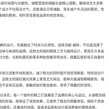
计兼具时尚感与功能性。镜框宽度和镜腿长度精心调整，确保适合大多数
个设计不仅简洁大气，还能满足日常通勤、驾车或户外活动的需求。性
眼镜的费用，同时享受更高品质的视觉体验。
款经典的设计，完美融合了时尚与实用性。选择汤姆·福特，不仅是选择了
品味与格调的品牌。这款太阳镜的精致工艺与独特设计，使其在众多品
对方脸、长脸和菱形脸等多种脸型都非常友好，佩戴后既舒适又具备时
有效过滤紫外线和强光，减少眩光的同时提升视觉清晰度，特别适合户
，这款太阳镜在偏光效果上表现尤为突出，能够大幅减轻眼睛疲劳。镜
也不会有压迫感，接触皮肤时更加柔和，增添了佩戴的舒适性。
也十分讲究，每一个部件的精工打造展现了品牌的用心与品位。从镜框到镜
观的和谐，既保证了视觉效果，又提供了稳定的佩戴体验。相较于其他
注重功能性，还兼具时尚感，是追求品质和设计感消费者的理想选择。