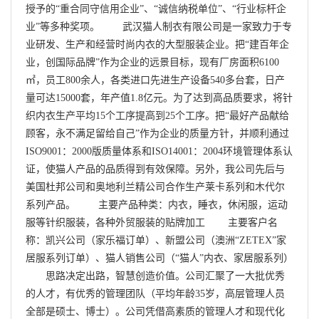
授予的“重合同守信用企业”、“诚信纳税单位”、“行业标杆企
业”等多种奖项。 武汉猫人制衣有限公司是一家致力于专
业研发、生产和经营时尚内衣的大型服装企业。把“建百年企
业，创国际品牌”作为企业的远景目标，现有厂房面积6100
㎡，员工800余人，各类进口先进生产设备540多台套，日产
量可达15000套，年产值1.8亿元。为了达到高品质要求，将针
织内衣生产平均15个工序提高到25个工序。把“最好产品献给
顾客，永不满足留给自己”作为企业的质量方针，并顺利通过
ISO9001：2000版质量体系和ISO14001：2004环境管理体系认
证，使猫人产品的品质得到有效保障。另外，我公司先后与
美国杜邦公司和奥地利兰精公司合作生产莱卡系列和木代尔
系列产品。 主要产品种类：内衣，睡衣，休闲服，运动
服等针织服装，各种外贸服装的贴牌加工 主要客户名
称：凯兴公司（家乐福订单）、新盟公司（澳洲“ZETEX”家
居服系列订单）、猫人销售公司（“猫人”内衣、家居服系列）
思路决定出路，智慧创造价值。公司汇聚了一大批优秀
的人才，有优秀的管理团队（平均年龄35岁，高层管理人员
全部是硕士、博士）。公司凭借高素质的管理人才和现代化