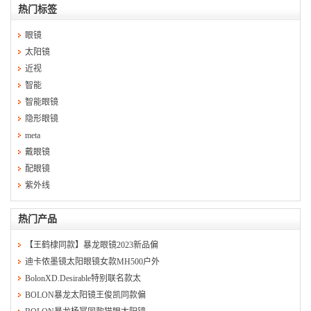
热门标签
眼镜
太阳镜
近视
智能
智能眼镜
隐形眼镜
meta
戴眼镜
配眼镜
紫外线
热门产品
【王鹤棣同款】暴龙眼镜2023新品偏
迪卡侬墨镜太阳眼镜女款MH500户外
BolonXD.Desirable特别联名款太
BOLON暴龙太阳镜王俊凯同款偏