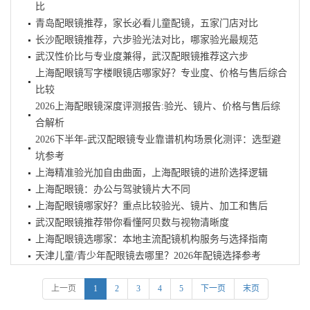
比
青岛配眼镜推荐，家长必看儿童配镜，五家门店对比
长沙配眼镜推荐，六步验光法对比，哪家验光最规范
武汉性价比与专业度兼得，武汉配眼镜推荐这六步
上海配眼镜写字楼眼镜店哪家好？专业度、价格与售后综合
比较
2026上海配眼镜深度评测报告:验光、镜片、价格与售后综
合解析
2026下半年-武汉配眼镜专业靠谱机构场景化测评：选型避
坑参考
上海精准验光加自由曲面，上海配眼镜的进阶选择逻辑
上海配眼镜：办公与驾驶镜片大不同
上海配眼镜哪家好？重点比较验光、镜片、加工和售后
武汉配眼镜推荐带你看懂阿贝数与视物清晰度
上海配眼镜选哪家：本地主流配镜机构服务与选择指南
天津儿童/青少年配眼镜去哪里？2026年配镜选择参考
上一页
1
2
3
4
5
下一页
末页