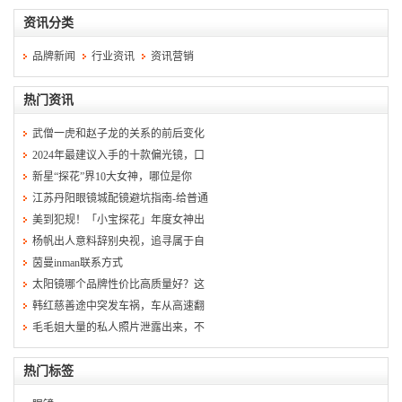
资讯分类
品牌新闻
行业资讯
资讯营销
热门资讯
武僧一虎和赵子龙的关系的前后变化
2024年最建议入手的十款偏光镜，口
新星“探花”界10大女神，哪位是你
江苏丹阳眼镜城配镜避坑指南-给普通
美到犯规！「小宝探花」年度女神出
杨帆出人意料辞别央视，追寻属于自
茵曼inman联系方式
太阳镜哪个品牌性价比高质量好？这
韩红慈善途中突发车祸，车从高速翻
毛毛姐大量的私人照片泄露出来，不
热门标签