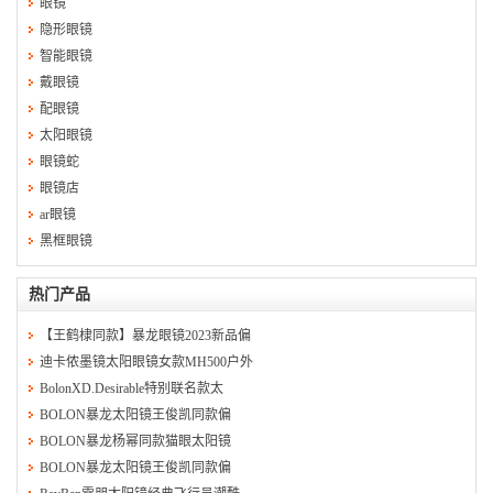
眼镜
隐形眼镜
智能眼镜
戴眼镜
配眼镜
太阳眼镜
眼镜蛇
眼镜店
ar眼镜
黑框眼镜
热门产品
【王鹤棣同款】暴龙眼镜2023新品偏
迪卡侬墨镜太阳眼镜女款MH500户外
BolonXD.Desirable特别联名款太
BOLON暴龙太阳镜王俊凯同款偏
BOLON暴龙杨幂同款猫眼太阳镜
BOLON暴龙太阳镜王俊凯同款偏