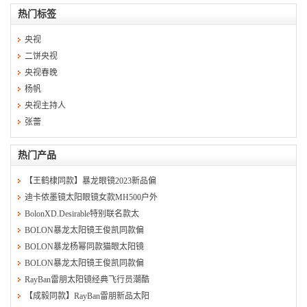
热门标签
央视
二饼央视
央视春晚
杨帆
央视主持人
张蕾
热门产品
【王鹤棣同款】暴龙眼镜2023新品偏
迪卡侬墨镜太阳眼镜女款MH500户外
BolonXD.Desirable特别联名款太
BOLON暴龙太阳镜王俊凯同款偏
BOLON暴龙杨幂同款猫眼太阳镜
BOLON暴龙太阳镜王俊凯同款偏
RayBan雷朋太阳镜经典飞行员潮酷
【成毅同款】RayBan雷朋新品太阳