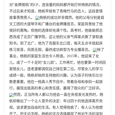
对“金牌搭档”的CP，连张蕾的妈妈都开始打听杨帆的情况，
不过后来才知道，杨帆早就有了青梅竹马的恋人，这段爱情
故事羡煞旁人。
杨帆的成功并非偶然。他的父母分别是县
文工团的大提琴手和广播台的金牌播音员，家庭背景给了他
很好的熏陶。但他的选择却充满个性。高考时，他偷偷把志
愿改成了北京广播学院，这让他的父亲气得差点撕了录取通
知书。到了北广，他为了克服东北口音，每天五点半就起床
练习发音，风雨无阻，最终成功转型为专业播音员。
除了
事业，杨帆的家庭生活也令人称道。2015年，他迎来了女
儿，成了一个十足的“女儿奴”。工作再忙，他也要第一时间回
家陪女儿，连老婆都调侃自己排在第二位。尽管女儿的学习
成绩一般，杨帆却始终支持她的兴趣，认为孩子的快乐比分
数更重要。他在一档真人秀节目中，带着岳母和亲妈一起旅
行，展现出极高的孝心和责任感，赢得了观众的广泛好评。
然而，正当所有人都以为他会一直在央视发光发热时，杨
帆却做出了一个让人意外的决定：年过四十的他选择离开央
视，追求更加自由的生活。有人觉得他疯了，有人认为他想
开了。但无论怎样，杨帆的这次选择展现了他对生活的深刻