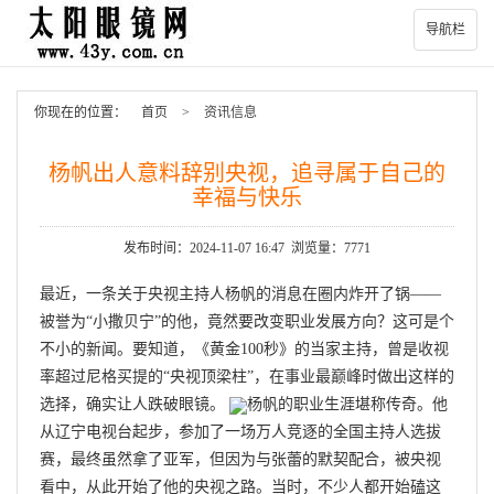
导航栏
你现在的位置：
首页
>
资讯信息
杨帆出人意料辞别央视，追寻属于自己的
幸福与快乐
发布时间：2024-11-07 16:47 浏览量：7771
最近，一条关于央视主持人杨帆的消息在圈内炸开了锅——
被誉为“小撒贝宁”的他，竟然要改变职业发展方向？这可是个
不小的新闻。要知道，《黄金100秒》的当家主持，曾是收视
率超过尼格买提的“央视顶梁柱”，在事业最巅峰时做出这样的
选择，确实让人跌破眼镜。
杨帆的职业生涯堪称传奇。他
从辽宁电视台起步，参加了一场万人竞逐的全国主持人选拔
赛，最终虽然拿了亚军，但因为与张蕾的默契配合，被央视
看中，从此开始了他的央视之路。当时，不少人都开始磕这