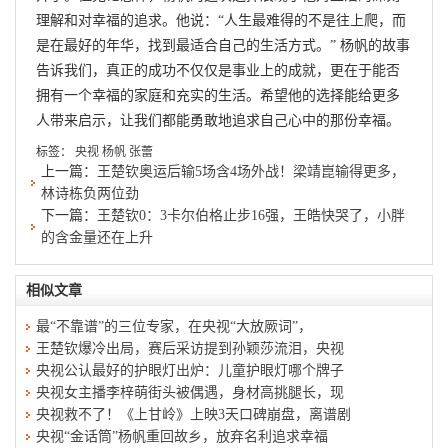
理解和对幸福的追求。他说：“人生最难得的不是往上爬，而
是在最好的年华，找到最适合自己的生活方式。” 杨帆的故事
告诉我们，真正的成功不仅仅是事业上的成就，更在于能否
拥有一个幸福的家庭和充实的生活。希望他的选择能给更多
人带来启示，让我们都能勇敢地追求自己心中的那份幸福。
标签：
央视
杨帆
张蕾
上一篇：
王楚钦奥运后输5场含4场外战！梁靖崑输得更多，
林诗栋负两位劲
下一篇：
王楚钦0：3卡尔伯格止步16强，王皓快哭了，小胖
的含金量还在上升
相似文章
最“不靠谱”的三位专家，在央视“大放厥词”，
王楚钦爆冷出局，赛后采访提到孙颖莎流泪，央视
央视公认最好的护眼灯出炉：儿童护眼灯哪个牌子
央视女主播李梓萌街头被偶遇，身材高挑腿长，现
央视救不了！《上甘岭》上映3天口碑崩盘，离谱剧
央视“金话筒”杨帆重回故乡，放弃名利追求幸福