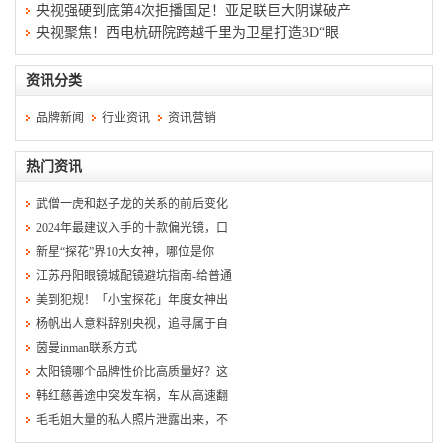
央视强硬到底第4次拒播国足！亚足联巨大阴谋破产
央视聚焦！西电杭研院跨越千里为卫星打造3D“眼
资讯分类
品牌新闻
行业资讯
资讯营销
热门资讯
武僧一虎和赵子龙的关系的前后变化
2024年最建议入手的十款偏光镜，口
新星“探花”界10大女神，哪位是你
江苏丹阳眼镜城配镜避坑指南-给普通
美到犯规！「小宝探花」年度女神出
杨帆出人意料辞别央视，追寻属于自
茵曼inman联系方式
太阳镜哪个品牌性价比高质量好？这
韩红慈善途中突发车祸，车从高速翻
毛毛姐大量的私人照片泄露出来，不