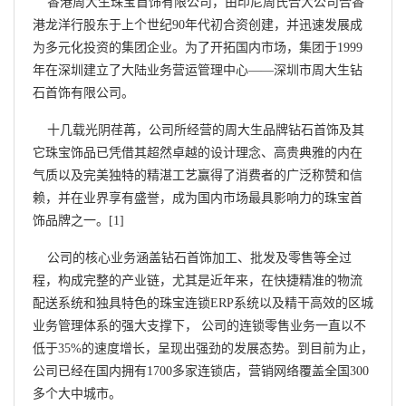
香港周大生珠宝首饰有限公司，由印尼周氏合大公司合香
港龙洋行股东于上个世纪90年代初合资创建，并迅速发展成
为多元化投资的集团企业。为了开拓国内市场，集团于1999
年在深圳建立了大陆业务营运管理中心――深圳市周大生钻
石首饰有限公司。
十几载光阴荏苒，公司所经营的周大生品牌钻石首饰及其
它珠宝饰品已凭借其超然卓越的设计理念、高贵典雅的内在
气质以及完美独特的精湛工艺赢得了消费者的广泛称赞和信
赖，并在业界享有盛誉，成为国内市场最具影响力的珠宝首
饰品牌之一。[1]
公司的核心业务涵盖钻石首饰加工、批发及零售等全过
程，构成完整的产业链，尤其是近年来，在快捷精准的物流
配送系统和独具特色的珠宝连锁ERP系统以及精干高效的区城
业务管理体系的强大支撑下， 公司的连锁零售业务一直以不
低于35%的速度增长，呈现出强劲的发展态势。到目前为止，
公司已经在国内拥有1700多家连锁店，营销网络覆盖全国300
多个大中城市。