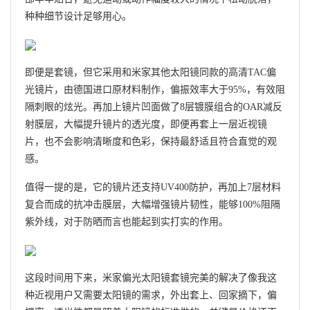
种种细节设计足够用心。
即便是套镜，但它采用和米家其他太阳镜同款的高清TAC偏
光镜片，由德国进口原材料制作，偏振效率大于95%，有效阻
隔刺眼的炫光。再加上镜片凹面做了8层镀膜组合的OAR减反
射膜层，大幅提升镜片的透光度，即便再套上一层近视镜
片，也不会影响清晰度和色彩，保持最舒适且符合直觉的观
感。
值得一提的是，它的镜片还支持UV400防护，再加上7层材料
复合而成的抗冲击膜层，大幅增强镜片韧性，能够100%阻隔
紫外线，对于防晒而言也能起到实打实的作用。
这段时间用下来，米家偏光太阳镜套镜完美的解决了像我这
种近视用户又需要太阳镜的需求，外出套上、回家摘下，偏