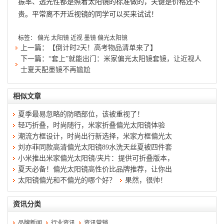
振率、透光性都是照着太阳镜的标准做的，关键是价格还不
贵。平常离不开近视镜的同学可以买来试试！
标签：
偏光
太阳镜
近视
墨镜
偏光太阳镜
上一篇：
【倒计时2天！高考物品清单来了】
下一篇：
“套上”就能出门：米家偏光太阳镜套镜，让近视人
士夏天配墨镜不再尴尬
相似文章
夏季最易忽略的防晒部位，该被重视了！
轻巧折叠，时尚随行，米家折叠偏光太阳镜体验
潮流方框设计，时尚出行新选择，米家方框偏光太
刘亦菲同款高清偏光太阳镜89水洗天丝夏被四件套
小米推出米家偏光太阳镜/夹片：提供可折叠版本，
夏天必备！偏光太阳镜高性价比品牌推荐，让你出
太阳镜偏光和不偏光的哪个好？
果然，很帅！
资讯分类
品牌新闻
行业资讯
资讯营销