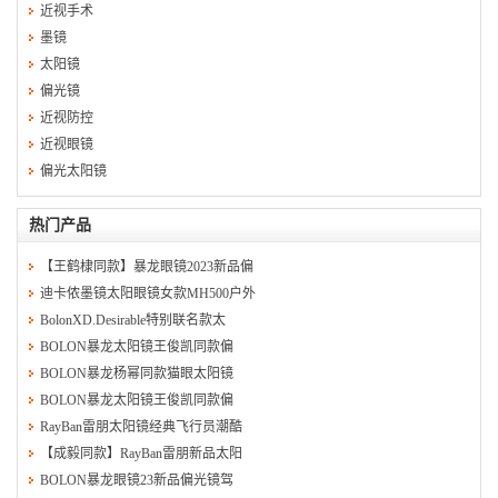
近视手术
墨镜
太阳镜
偏光镜
近视防控
近视眼镜
偏光太阳镜
热门产品
【王鹤棣同款】暴龙眼镜2023新品偏
迪卡侬墨镜太阳眼镜女款MH500户外
BolonXD.Desirable特别联名款太
BOLON暴龙太阳镜王俊凯同款偏
BOLON暴龙杨幂同款猫眼太阳镜
BOLON暴龙太阳镜王俊凯同款偏
RayBan雷朋太阳镜经典飞行员潮酷
【成毅同款】RayBan雷朋新品太阳
BOLON暴龙眼镜23新品偏光镜驾