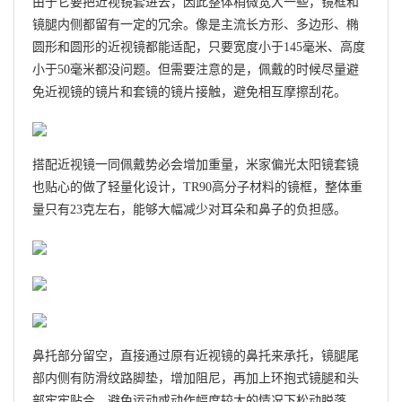
由于它要把近视镜套进去，因此整体稍微宽大一些，镜框和
镜腿内侧都留有一定的冗余。像是主流长方形、多边形、椭
圆形和圆形的近视镜都能适配，只要宽度小于145毫米、高度
小于50毫米都没问题。但需要注意的是，佩戴的时候尽量避
免近视镜的镜片和套镜的镜片接触，避免相互摩擦刮花。
搭配近视镜一同佩戴势必会增加重量，米家偏光太阳镜套镜
也贴心的做了轻量化设计，TR90高分子材料的镜框，整体重
量只有23克左右，能够大幅减少对耳朵和鼻子的负担感。
鼻托部分留空，直接通过原有近视镜的鼻托来承托，镜腿尾
部内侧有防滑纹路脚垫，增加阻尼，再加上环抱式镜腿和头
部牢牢贴合，避免运动或动作幅度较大的情况下松动脱落，