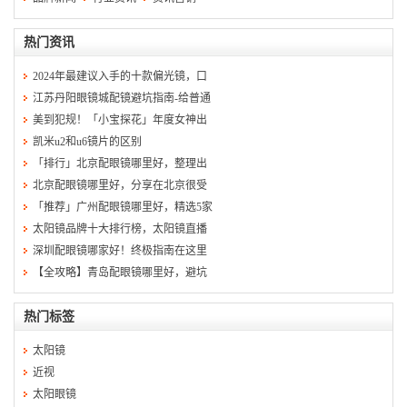
热门资讯
2024年最建议入手的十款偏光镜，口
江苏丹阳眼镜城配镜避坑指南-给普通
美到犯规！「小宝探花」年度女神出
凯米u2和u6镜片的区别
「排行」北京配眼镜哪里好，整理出
北京配眼镜哪里好，分享在北京很受
「推荐」广州配眼镜哪里好，精选5家
太阳镜品牌十大排行榜，太阳镜直播
深圳配眼镜哪家好！终极指南在这里
【全攻略】青岛配眼镜哪里好，避坑
热门标签
太阳镜
近视
太阳眼镜