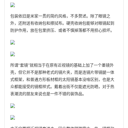
包装依旧是米家一贯的简约风格，不多赘述。除了眼镜之
外，还附送有收纳包和擦拭布。硬壳收纳包能够对眼镜起到
防护作用，放在包里挤压、或者不慎掉落都不用担心损坏。
所谓“套镜”就相当于在原有近视镜的基础上加了一个墨镜外
壳，但它并不是那种老式的镜片夹，而是连镜片带镜腿一体
式框架，和普通方形板材框的太阳镜基本没啥区别，也是大
众都能接受的镜框样式。戴着出街不仅能遮光防晒，对于热
衷潮流的朋友来说也是一件不错的装饰品。