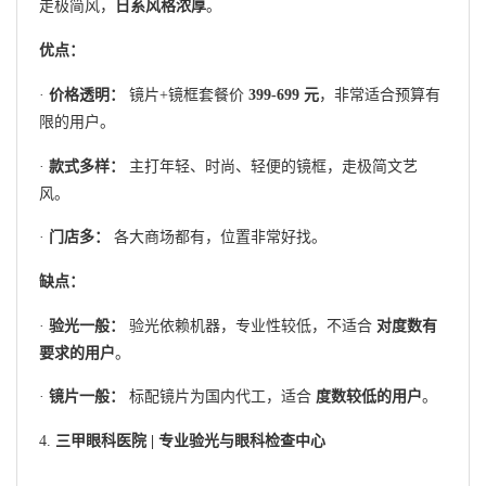
走极简风，
日系风格浓厚
。
优点：
·
价格透明：
镜片+镜框套餐价
399-699 元
，非常适合预算有
限的用户。
·
款式多样：
主打年轻、时尚、轻便的镜框，走极简文艺
风。
·
门店多：
各大商场都有，位置非常好找。
缺点：
·
验光一般：
验光依赖机器，专业性较低，不适合
对
度数
有
要求的
用户
。
·
镜片一般：
标配镜片为国内代工，适合
度数较低的用户
。
4.
三甲
眼科医院 | 专业验光与眼科检查中心