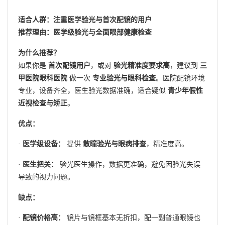
适合人群：注重医学验光与首次配镜的用户
推荐理由：医学级验光与全面眼部健康检查
为什么推荐？
如果你是
首次配镜用户
，或对
验光精准度要求高
，建议到
三
甲医院
眼科医院
做一次
专业验光与眼科检查
。医院配镜环境
专业，设备齐全，医生验光数据准确，适合疑似
青少年假性
近视检查与矫正
。
优点：
·
医学级设备：
提供
散瞳验光与眼病排查
，精准度高。
·
医生把关：
验光医生操作，数据更准确，避免因验光失误
导致的视力问题。
缺点：
·
配镜价格高：
镜片与镜框基本无折扣，配一副普通眼镜也