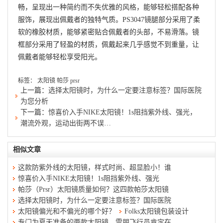
畅，呈现出一种简约而不失优雅的风格，能够轻松搭配各种
服饰，展现出佩戴者的独特气质。PS3047镜腿部分采用了柔
软的橡胶材质，能够紧密贴合佩戴者的头部，不易滑落。镜
框部分采用了轻盈的材质，佩戴起来几乎感觉不到重量，让
佩戴者能够轻松享受阳光。
标签：
太阳镜
帕莎
prsr
上一篇：
选择太阳镜时，为什么一定要注意标签？国际医院
为您分析
下一篇：
惊喜价入手NIKE太阳镜！1s阻挡紫外线、强光，
潮流外观，运动出街两不误…
相似文章
这款防紫外线的太阳镜，样式时尚、超显脸小！谁
惊喜价入手NIKE太阳镜！1s阻挡紫外线、强光
帕莎（Prsr）太阳镜质量如何？这四款帕莎太阳镜
选择太阳镜时，为什么一定要注意标签？国际医院
太阳镜偏光和不偏光的哪个好？
Folks太阳镜包装设计
专门为夏天准备的两款太阳镜，雷朋飞行员肯定在