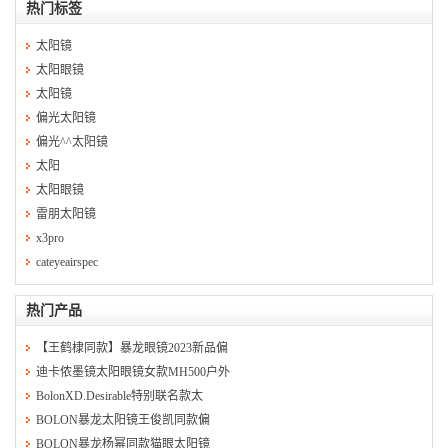
热门标签
太阳镜
太阳眼镜
太阳镜
偏光太阳镜
偏光^^太阳镜
太阳
太阳眼镜
雷朋太阳镜
x3pro
cateyeairspec
热门产品
【王鹤棣同款】暴龙眼镜2023新品偏
迪卡侬墨镜太阳眼镜女款MH500户外
BolonXD.Desirable特别联名款太
BOLON暴龙太阳镜王俊凯同款偏
BOLON暴龙杨幂同款猫眼太阳镜