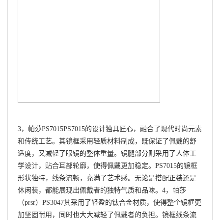
3，帕莎PS7015PS7015的设计独具匠心，融合了现代时尚元素
和传统工艺。其镜框采用轻质材料制成，既保证了佩戴的舒
适度，又减轻了眼镜的整体重量。镜腿部分则采用了人体工
学设计，贴合耳部轮廓，使得佩戴更加稳定。PS7015的镜框
形状独特，线条流畅，充满了艺术感。无论是搭配正装还是
休闲装，都能展现出佩戴者的独特气质和品味。4，帕莎
（prsr）PS3047其采用了轻盈的钛合金材质，使得整个镜框更
加坚固耐用，同时也大大减轻了佩戴者的负担。镜框线条流