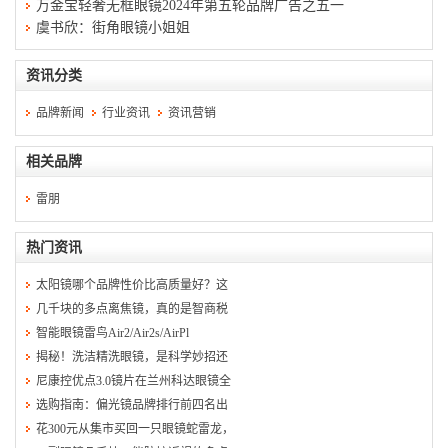
万金宝轻奢无框眼镜2024年第五轮品牌广告之五一
虞书欣：街角眼镜小姐姐
资讯分类
品牌新闻
行业资讯
资讯营销
相关品牌
雷朋
热门资讯
太阳镜哪个品牌性价比高质量好？这
几千块的多点离焦镜，真的是智商税
智能眼镜雷鸟Air2/Air2s/AirPl
揭秘！洗洁精洗眼镜，是科学妙招还
尼康控优点3.0镜片在兰州科达眼镜全
选购指南：偏光镜品牌排行前四名出
花300元从集市买回一只眼镜蛇雷龙，