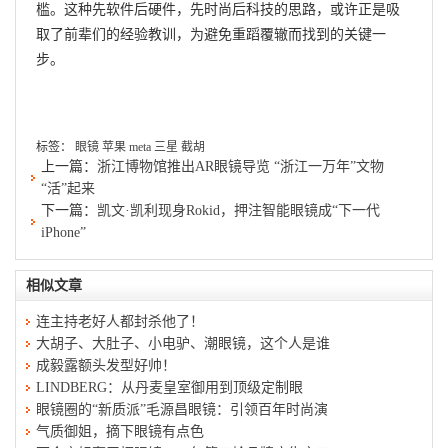
槛。这种先软件后硬件，先时尚后科技的思路，或许正是吸
取了前辈们的经验教训，为避免重蹈覆辙而找到的关键一
步。
标签：
眼镜
苹果
meta
三星
截胡
上一篇：
浙江博物馆推出AR眼镜导览 “浙江一万年”文物
“活”起来
下一篇：
凯文·凯利现身Rokid，押注智能眼镜成“下一代
iPhone”
相似文章
连主持老好人都封杀他了！
大胡子、大肚子、小电驴、潮眼镜，这个人是谁
成毅露额头发型好帅！
LINDBERG：从丹麦皇室御用到顶级定制眼
眼镜圈的“新质派”毛源昌眼镜：引领百年时尚演
气质御姐，摘下眼镜有点色