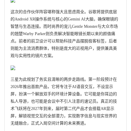
这次的合作伙伴阵容堪称强大且思虑周全。谷歌将提供底层
的Android XR操作系统与核心的Gemini AI大脑，确保眼镜的
智慧与生态连接。而时尚界的宠儿Gentle Monster与大众市场
的翘楚Warby Parker则负责解决智能眼镜长期以来的颜值痛
点。前者的前卫设计可以帮助科技产品摆脱极客标签，后者
则能为主流消费群体，特别是庞大的近视用户，提供兼具美
观与实用性的镜片方案。
三星为此规划了务实且清晰的两步走路线。第一阶段预计在
2026年推出首款产品，它将专注于AI语音交互，不设显示
屏，扮演一个解放双手的环境计算设备。它可能是你耳边的
私人导游，也可能是会议中不引人注意的速记员。真正的技
术飞跃将在2027年到来，届时第二代产品才会搭载AR显示
屏，解锁视觉交互的全部潜力，实现数字信息与现实世界的
无缝融合，正式入局空间计算的未来赛道。