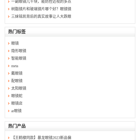
一副眼镜几千块，能防控近视的多点
树脂镜片和玻璃镜片哪个好？眼镜镜
三妹铭凯背后的真实故事让人大跌眼
热门标签
眼镜
隐形眼镜
智能眼镜
meta
戴眼镜
配眼镜
太阳眼镜
眼镜蛇
眼镜店
ar眼镜
热门产品
【王鹤棣同款】暴龙眼镜2023新品偏