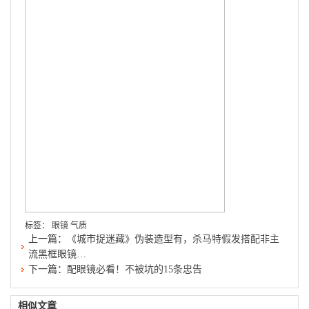
标签：
眼镜
气质
上一篇：
《城市捉迷藏》伪装造型有，杀马特假发搭配非主
流黑框眼镜…
下一篇：
配眼镜必看！不被坑的15条忠告
相似文章