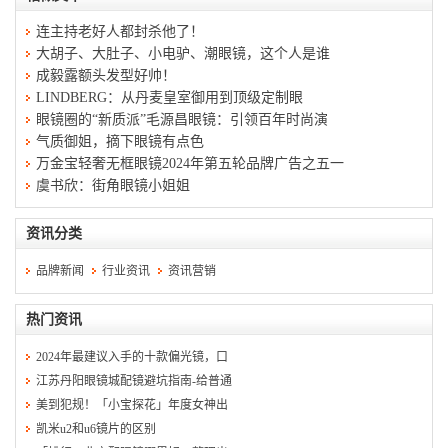
连主持老好人都封杀他了！
大胡子、大肚子、小电驴、潮眼镜，这个人是谁
成毅露额头发型好帅！
LINDBERG：从丹麦皇室御用到顶级定制眼
眼镜圈的“新质派”毛源昌眼镜：引领百年时尚演
气质御姐，摘下眼镜有点色
万金宝轻奢无框眼镜2024年第五轮品牌广告之五一
虞书欣：街角眼镜小姐姐
资讯分类
品牌新闻
行业资讯
资讯营销
热门资讯
2024年最建议入手的十款偏光镜，口
江苏丹阳眼镜城配镜避坑指南-给普通
美到犯规！「小宝探花」年度女神出
凯米u2和u6镜片的区别