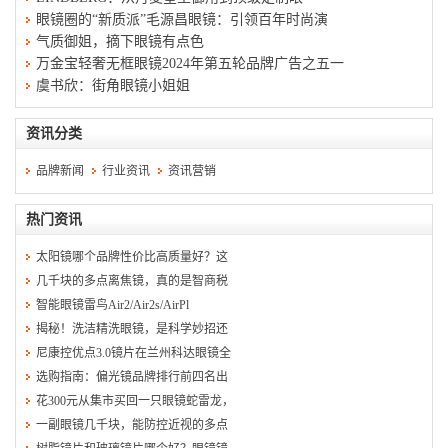
眼镜圈的“新质派”毛源昌眼镜：引领百年时尚演
气质御姐，摘下眼镜有点色
万金宝轻奢无框眼镜2024年第五轮品牌广告之五一
虞书欣：街角眼镜小姐姐
资讯分类
品牌新闻
行业资讯
资讯营销
热门资讯
太阳镜哪个品牌性价比高质量好？这
几千块的多点离焦镜，真的是智商税
智能眼镜雷鸟Air2/Air2s/AirPl
揭秘！洗洁精洗眼镜，是科学妙招还
尼康控优点3.0镜片在兰州科达眼镜全
选购指南：偏光镜品牌排行前四名出
花300元从集市买回一只眼镜蛇雷龙，
一副眼镜几千块，能防控近视的多点