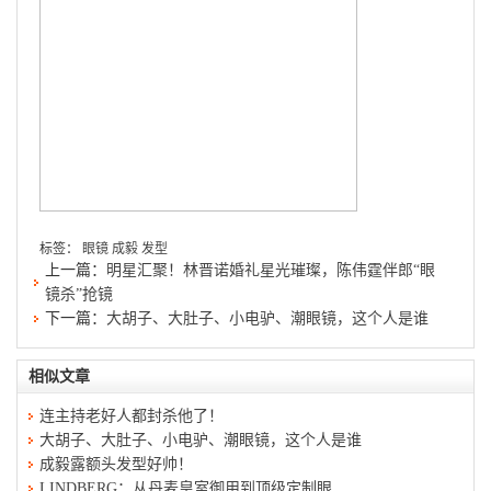
标签：
眼镜
成毅
发型
上一篇：
明星汇聚！林晋诺婚礼星光璀璨，陈伟霆伴郎“眼
镜杀”抢镜
下一篇：
大胡子、大肚子、小电驴、潮眼镜，这个人是谁
相似文章
连主持老好人都封杀他了！
大胡子、大肚子、小电驴、潮眼镜，这个人是谁
成毅露额头发型好帅！
LINDBERG：从丹麦皇室御用到顶级定制眼