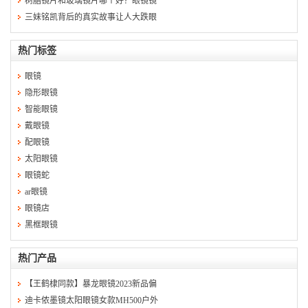
树脂镜片和玻璃镜片哪个好？眼镜镜
三妹铭凯背后的真实故事让人大跌眼
热门标签
眼镜
隐形眼镜
智能眼镜
戴眼镜
配眼镜
太阳眼镜
眼镜蛇
ar眼镜
眼镜店
黑框眼镜
热门产品
【王鹤棣同款】暴龙眼镜2023新品偏
迪卡侬墨镜太阳眼镜女款MH500户外