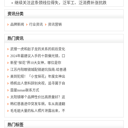
继续关注这条颈线位得失，泛军工、泛消费补涨抗跌
资讯分类
品牌新闻
行业资讯
资讯营销
热门资讯
武僧一虎和赵子龙的关系的前后变化
2024年最建议入手的十款偏光镜，口
新星“探花”界10大女神，哪位是你
江苏丹阳眼镜城配镜避坑指南-给普通
美到犯规！「小宝探花」年度女神出
杨帆出人意料辞别央视，追寻属于自
茵曼inman联系方式
太阳镜哪个品牌性价比高质量好？这
韩红慈善途中突发车祸，车从高速翻
毛毛姐大量的私人照片泄露出来，不
热门标签