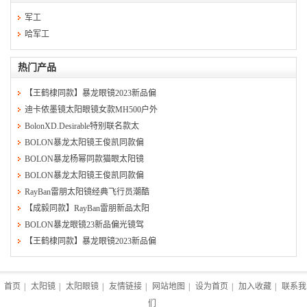
军工
哈军工
热门产品
【王鹤棣同款】暴龙眼镜2023新品偏
迪卡侬墨镜太阳眼镜女款MH500户外
BolonXD.Desirable特别联名款太
BOLON暴龙太阳镜王俊凯同款偏
BOLON暴龙杨幂同款猫眼太阳镜
BOLON暴龙太阳镜王俊凯同款偏
RayBan雷朋太阳镜经典飞行员潮酷
【成毅同款】RayBan雷朋新品太阳
BOLON暴龙眼镜23新品偏光镜驾
【王鹤棣同款】暴龙眼镜2023新品偏
首页
|
太阳镜
|
太阳眼镜
|
友情链接
|
网站地图
|
设为首页
|
加入收藏
|
联系我
们