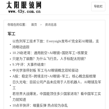
导航栏
你现在的位置：
首页
>
资讯信息
军工
以色列军工技术下放：Everysight发布47克全彩AI眼镜，支
持眼动追踪
10.29赵老哥：通用航空+AI眼镜+国防军工+核聚变
只是为了装酷？为什么飞行员，人手标配太阳镜？
9.3午评：大事件结束！
中光学涨停封板 军工与AI眼镜概念双轮驱动
A股：稳定币+跨境支付+AI眼镜+军工，核心概念股梳理
日久光电：目前公司产品未应用于人形机器人、AI眼镜及军
工
若世界大战爆发，中国能顶住多少国家进攻？看中国军工实
力就知道
10点半快评：缩量反弹 热点较为杂乱