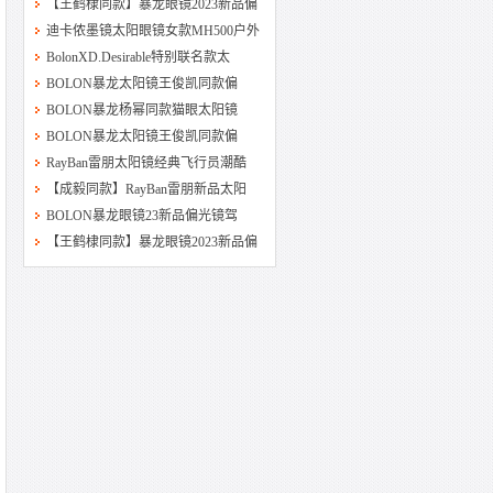
【王鹤棣同款】暴龙眼镜2023新品偏
迪卡侬墨镜太阳眼镜女款MH500户外
BolonXD.Desirable特别联名款太
BOLON暴龙太阳镜王俊凯同款偏
BOLON暴龙杨幂同款猫眼太阳镜
BOLON暴龙太阳镜王俊凯同款偏
RayBan雷朋太阳镜经典飞行员潮酷
【成毅同款】RayBan雷朋新品太阳
BOLON暴龙眼镜23新品偏光镜驾
【王鹤棣同款】暴龙眼镜2023新品偏