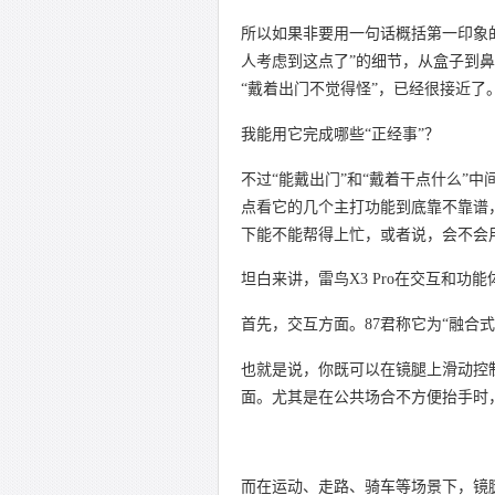
所以如果非要用一句话概括第一印象的
人考虑到这点了”的细节，从盒子到
“戴着出门不觉得怪”，已经很接近了
我能用它完成哪些“正经事”？
不过“能戴出门”和“戴着干点什么”中
点看它的几个主打功能到底靠不靠谱
下能不能帮得上忙，或者说，会不会
坦白来讲，雷鸟X3 Pro在交互和功
首先，交互方面。87君称它为“融合
也就是说，你既可以在镜腿上滑动控
面。尤其是在公共场合不方便抬手时
而在运动、走路、骑车等场景下，镜