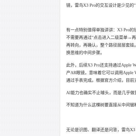
镜，雷鸟X3 Pro的交互设计是少见
有一点特别值得单独讲讲：X3 Pr
不需要再通过“点击进入二级菜单→
再转向，再确认，整个路径层层套娃
换思维的中间步骤。
此外，后续X3 Pro还支持通过Apple W
产AR眼镜，意味着它可以调用Appl
通过手表完成。根据官方介绍，目前支持Appl
AI能力也确实不止噱头，而是几乎
不知道为什么这棵树要直接从中间锯
无论是识图、翻译还是问答，雷鸟X3 