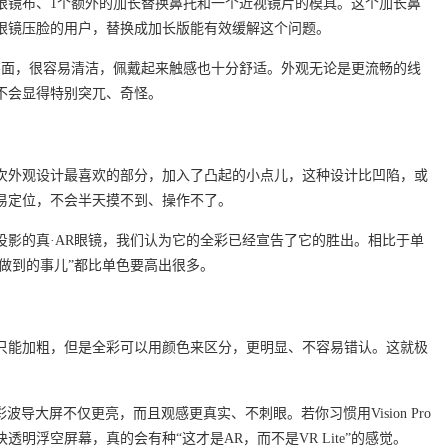
线、眼镜布、1个额外的加长替换鼻托和一个近视镜片的模具。这个加长鼻
眼镜压脸的用户，替换成加长版能有效缓解这个问题。
漆面，很容易清洁，佩戴起来触感也十分舒适。外观无论是更流畅的线
不会显得特别突兀、奇怪。
次外观设计最喜欢的部分，加入了凸起的小点儿，这种设计比凹陷，或
易定位，不会半天摸不到、操作不了。
投影的真·AR眼镜，我们认为它的全彩已经宣告了它的胜出。相比于单
能做到的事儿”都比单色要高出很多。
只能加粗，但是全彩可以用颜色来区分，更明显、不容易错认。这就极
彩波导大屏不仅更亮，而且观感更真实、不刺眼。若你习惯用Vision Pro
明浮空屏幕，真的会有种“这才是AR，而不是VR Lite”的感觉。