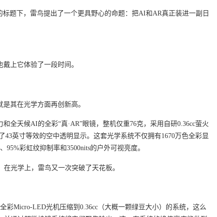
的标题下，雷鸟提出了一个更具野心的命题：把AI和AR真正装进一副日
7君也戴上它体验了一段时间。
的就是其在光学方面再创新高。
和全天候AI的全彩“真·AR”眼镜，整机仅重76克，采用自研0.36cc萤火
现了43英寸等效的空中透明显示。这套光学系统不仅拥有1670万色全彩显
度、95%彩虹纹抑制率和3500nits的户外可视亮度。
，在光学上，雷鸟又一次突破了天花板。
全彩Micro-LED光机压缩到0.36cc（大概一颗绿豆大小）的系统，这么