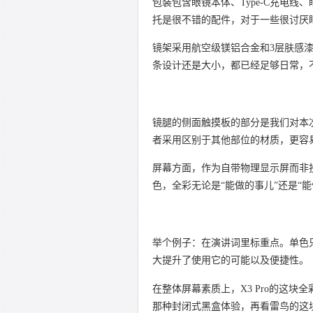
包装包含眼镜本体、Type-C充电
托是很不错的配件，对于一些很讨厌
镜架采用航空级
镁铝
合金和3层肤感
条设计还是大小，都已经足够日常，
镜腿的侧面触摸板的部分是我们对本
者采用区别于其他部位的材质，更容
屏幕方面，作为自带物理显示屏而非
色，全彩无论是“能做的事儿”还是“
举个例子：在演讲词里标重点。单色
大提升了使用它的可能以及便捷性。
在整体屏幕素质上，X3 Pro的这块全
那种封闭式黑盒体验，再看雷鸟的这块透