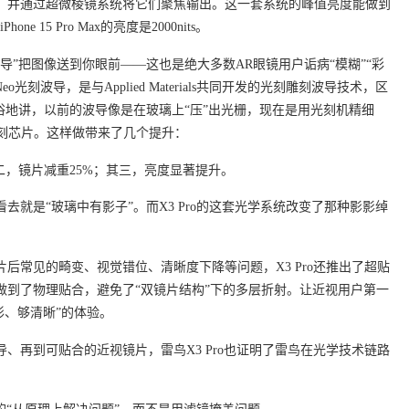
幕，并通过超微棱镜系统将它们聚焦输出。这一套系统的峰值亮度能做到
ne 15 Pro Max的亮度是2000nits。
导”把图像送到你眼前——这也是绝大多数AR眼镜用户诟病“模糊”“彩
eo光刻波导，是与Applied Materials共同开发的光刻雕刻波导技术，区
俗地讲，以前的波导像是在玻璃上“压”出光栅，现在是用光刻机精细
光刻芯片。这样做带来了几个提升：
二，镜片减重25%；其三，亮度显著提升。
去就是“玻璃中有影子”。而X3 Pro的这套光学系统改变了那种影影绰
后常见的畸变、视觉错位、清晰度下降等问题，X3 Pro还推出了超贴
做到了物理贴合，避免了“双镜片结构”下的多层折射。让近视用户第一
形、够清晰”的体验。
、再到可贴合的近视镜片，雷鸟X3 Pro也证明了雷鸟在光学技术链路