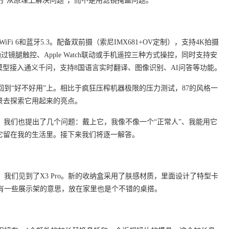
有的“从原理上解决问题”，而不是用滤镜掩盖问题。
WiFi 6和蓝牙5.3。配备双前摄（索尼IMX681+OV定制），支持4K拍摄
可通过镜腿触控、Apple Watch联动或手机遥控三种方式操控，同时支持安
I模型接入通义千问，支持8国语言实时翻译、图像识别、AI问答等功能。
到“好不好用”上。相比于疯狂压榨机器极限的压力测试，87的风格一
景去探索它用起来的亮点。
ro，我们也提出了几个问题：戴上它，我像不像一个“正常人”、我能用它
让它留在我的生活里。接下来我们将逐一解答。
我们见到了X3 Pro。新的收纳盒采用了肤感材质，里面设计了特型卡
有一些展示架的意思，放在家里也是个不错的桌搭。