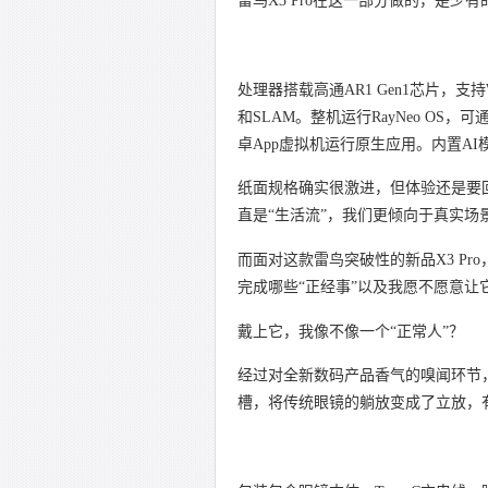
雷鸟X3 Pro在这一部分做的，是少
处理器搭载高通AR1 Gen1芯片，支持
和SLAM。整机运行RayNeo OS，
卓App虚拟机运行原生应用。内置A
纸面规格确实很激进，但体验还是要回
直是“生活流”，我们更倾向于真实场
而面对这款雷鸟突破性的新品X3 P
完成哪些“正经事”以及我愿不愿意
戴上它，我像不像一个“正常人”？
经过对全新数码产品香气的嗅闻环节，
槽，将传统眼镜的躺放变成了立放，