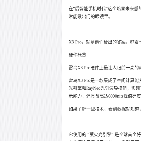
在“后智能手机时代”这个略显未来感
常能戴出门的眼镜里。
X3 Pro，就是他们给出的答案，8
硬件概览
雷鸟X3 Pro硬件上最让人眼前一亮
雷鸟X3 Pro是一款集成了空间计算能力
光引擎和RayNeo光刻波导模组，实
示能力，还具备高达6000nits峰值亮
如果了解一些技术，看到数据就知道
它使用的 “萤火光引擎” 是全球首个将