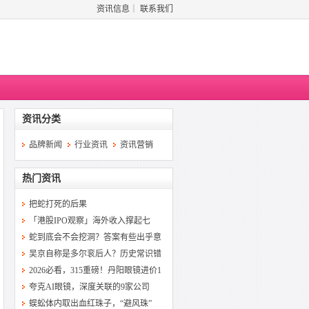
资讯信息
｜
联系我们
资讯分类
品牌新闻
行业资讯
资讯营销
热门资讯
把蛇打死的后果
「港股IPO观察」海外收入撑起七
蛇到底会不会挖洞？答案有些出乎意
吴京自称是多尔衮后人？历史常识错
2026必看，315重磅！丹阳眼镜进价1
夸克AI眼镜，深度关联的9家公司
蜈蚣体内取出血红珠子，“避风珠”