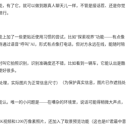
功能，有了它，就可以做到跟真人聊天儿一样，不管是接话茬、还是你觉
进行。
I功能上加了一些更贴近使用习惯的尝试，比如“探索视界”功能——有点像
通过语音“呼叫”AI，形式有点像打电话，但对方永远在线，能随时陪
随时叫它拍照识别，识别准确度还不错，比如看到一辆车，它能认出是酷
要好很多。
（为保护真实信息，图片已作遮挡处
能认。唯一的小问题是——在嘈杂的环境里，说话可能得稍微大声点，
K视频和1200万像素照片，还加入了取景预览功能（这也是87君最中意