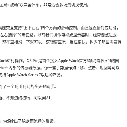
的“主动+被动”双兼容体系，非常适合多场景切换使用。
o的镜腿交互支持“上下左右”四个方向的滑动控制，而且是直接对应功能，
再左右选择”的老套路。以前我们操作电视或显示器时，经常要点进去、
。现在直接滑一下就可以，逻辑更直觉、反应更快，也少了那些需要转
atch进行操作。X3 Pro是首个接入Apple Watch官方6轴陀螺仪API的国
e Watch内部的传感器数据。像一些手势操作如平移、点击、返回等可以
e Watch Series 7以后的产品。
做到了一个随叫随到的全天候助手。
断、不知道的植物，可以问AI：
Pro都给出了稳定而流畅的反馈。