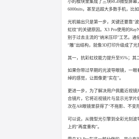
小的模块里集成了三块RGB微型屏
6000nits，甚至远超大多数手机，比如iPho
光机输出只是第一步，关键还要靠“波
虹纹”的关键原因。X3 Pro使用的RayN
别于过去主流的“纳米压印”工艺。通
“雕”出结构，就像3D打印升级成了
其一，抗彩虹纹能力提升至95%；其
如果你带过早期的光波导眼镜，一眼看
绰的感觉，让图像更“实在”。
更进一步，为了解决用户佩戴近视镜片
合镜片，它将近视镜片与显示光学片
次在AR眼镜里获得了“不拖影、不变
可以说，从微型光引擎到全彩光刻波导
上的“再度重构”。