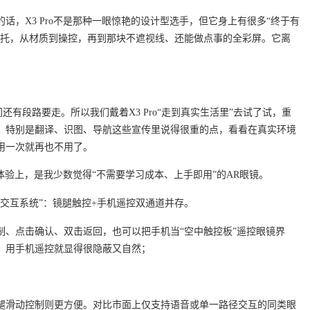
话，X3 Pro不是那种一眼惊艳的设计型选手，但它身上有很多“终于有
鼻托，从材质到操控，再到那块不遮视线、还能做点事的全彩屏。它离
。
间还有段路要走。所以我们戴着X3 Pro“走到真实生活里”去试了试，重
，特别是翻译、识图、导航这些宣传里说得很重的点，看看在真实环境
用一次就再也不用了。
能体验上，是我少数觉得“不需要学习成本、上手即用”的AR眼镜。
式交互系统”：镜腿触控+手机遥控双通道并存。
制、点击确认、双击返回，也可以把手机当“空中触控板”遥控眼镜界
，用手机遥控就显得很隐蔽又自然；
腿滑动控制则更方便。对比市面上仅支持语音或单一路径交互的同类眼