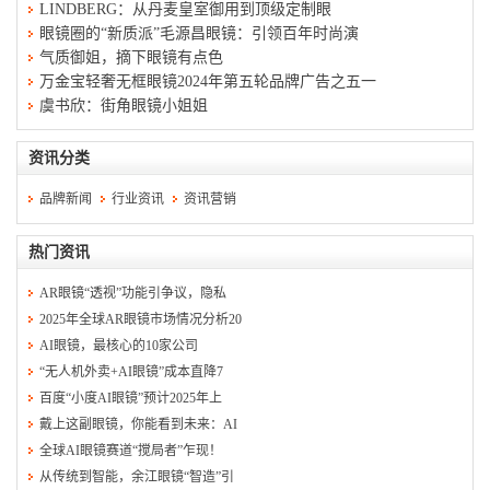
LINDBERG：从丹麦皇室御用到顶级定制眼
眼镜圈的“新质派”毛源昌眼镜：引领百年时尚演
气质御姐，摘下眼镜有点色
万金宝轻奢无框眼镜2024年第五轮品牌广告之五一
虞书欣：街角眼镜小姐姐
资讯分类
品牌新闻
行业资讯
资讯营销
热门资讯
AR眼镜“透视”功能引争议，隐私
2025年全球AR眼镜市场情况分析20
AI眼镜，最核心的10家公司
“无人机外卖+AI眼镜”成本直降7
百度“小度AI眼镜”预计2025年上
戴上这副眼镜，你能看到未来：AI
全球AI眼镜赛道“搅局者”乍现！
从传统到智能，余江眼镜“智造”引