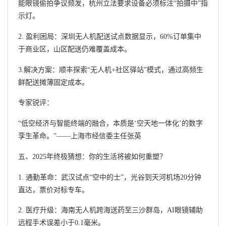
能眼镜偷拍争议频发，杭州立法要求设备必须标注“拍摄中”指
示灯。
2. 盈利困局：深圳无人机配送试点数据显示，60%订单集中
于商业区，山区配送仍难覆盖成本。
3.解决方案：顺丰探索“无人机+社区驿站”模式，通过高频生
鲜配送摊薄固定成本。
专家锐评：
“低空经济与智能终端的融合，本质是‘空天地一体化’的数字
孪生革命。”——上海市经信委主任张英
五、2025年终极猜想：你的生活将被如何重塑？
1. 通勤革命：武汉试点“空中的士”，光谷到天河机场20分钟
直达，票价对标专车。
2. 医疗升级：海南无人机跨海送药至三沙群岛，AI眼镜辅助
远程手术误差小于0.1毫米。