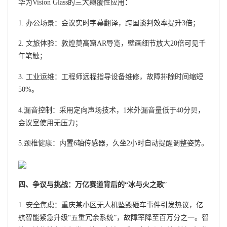
华为Vision Glass的三大颠覆性应用：
1. 办公场景：会议实时字幕翻译，跨国谈判效率提升3倍；
2. 文旅体验：敦煌莫高窟AR导览，壁画细节放大20倍可见千
年笔触；
3. 工业运维：工程师远程指导设备维修，故障排除时间缩短
50%。
4.漏音控制：采用定向声场技术，1米外漏音量低于40分贝，
会议室使用无压力；
5.颈椎健康：内置6轴传感器，久坐2小时自动提醒调整姿势。
四、争议与挑战：万亿赛道背后的“冰与火之歌
”
1. 安全焦虑：重庆某小区无人机坠毁砸车事件引发热议，亿
航智能紧急升级“五重冗余系统”，故障率降至百万分之一。智