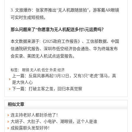
3. 文旅爆炸：张家界推出“无人机跟随旅拍”，游客戴AR眼镜
可实时生成短视频。
那么问题来了“你愿意为无人机配送多付5元运费吗？
本文数据来源于:《2025政府工作报告》、工信部数据、中国
信通院研究报告、深圳市低空经济协会通告、华为终端发布
会实录、美团无人机试点运营报告。
标签：
眼镜
无人机
低空
外卖
经济
上一篇：
反腐风暴再起!3月12日，又有3只“老虎”落马，真
是大快人心
下一篇：
打破主客之茧，回归本真觉察
相似文章
连主持老好人都封杀他了！
大胡子、大肚子、小电驴、潮眼镜，这个人是谁
成毅露额头发型好帅！