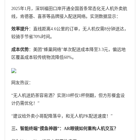
2025年1月，深圳福田口岸开通全国首条常态化无人机外卖航
线，肯德基、喜茶等品牌接入配送网络。实测数据显示：
效率提升
：直线距离4.6公里的订单，无人机仅需8分钟送达，
较骑手节省70%时间。
成本优势
：美团“蜂巢网络”单次配送成本降至3.3元，偏远地
区覆盖成本较传统物流降低60%。
网友热议：
“无人机送奶茶容易洒？实测10杯仅1杯侧翻，但方形餐盒设
计仍需优化！”
“建议给外卖小哥配降落伞，和无人机PK配送速度！”
三、智能终端“摸鱼神器”：AR眼镜如何重构人机交互？