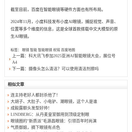
截至目前，百度在智能眼镜等硬件方面也有所布局。
2024年11月，小度科技发布小度AI眼镜，捕捉视觉、声音、
位置等多个维度的信息，这是全球首款搭载中文大模型的原
生AI眼镜。
标签：
眼镜
智能
智能眼镜
祝铭
百度地图
上一篇：
科大讯飞参加2025亚洲AI智能眼镜大会，展位号
A4
下一篇：
摄像头怎么清洁？可以使用清洁剂擦吗
相似文章
连主持老好人都封杀他了！
大胡子、大肚子、小电驴、潮眼镜，这个人是谁
成毅露额头发型好帅！
LINDBERG：从丹麦皇室御用到顶级定制眼
眼镜圈的“新质派”毛源昌眼镜：引领百年时尚演
气质御姐，摘下眼镜有点色