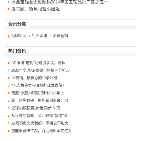
万金宝轻奢无框眼镜2024年第五轮品牌广告之五一
虞书欣：街角眼镜小姐姐
资讯分类
品牌新闻
行业资讯
资讯营销
热门资讯
AR眼镜“透视”功能引争议，隐私
2025年全球AR眼镜市场情况分析20
AI眼镜，最核心的10家公司
“无人机外卖+AI眼镜”成本直降7
百度“小度AI眼镜”预计2025年上
戴上这副眼镜，你能看到未来：AI
全球AI眼镜赛道“搅局者”乍现！
从传统到智能，余江眼镜“智造”引
AI眼镜概念大利好！苹果公司加大
智能眼镜卡位战，百度地图率先进入