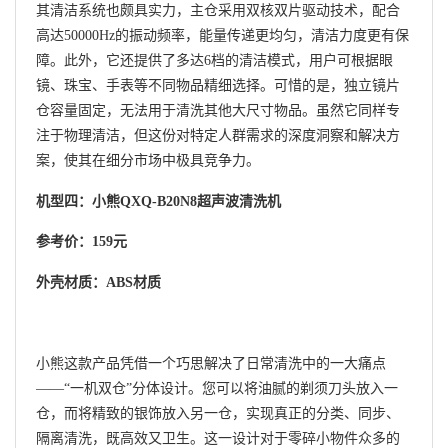
其清洁系统也颇具实力，主仓采用双核双片驱动技术，配合
高达50000Hz的振动频率，能量传递更均匀，清洁力度更有保
障。此外，它还提供了多达6档的清洁模式，用户可根据眼
镜、珠宝、手表等不同物品精细选择。可惜的是，独立镜片
仓容量固定，无法用于清洗其他大尺寸物品。虽然它同样专
注于物理清洁，但这份对特定人群需求的深度洞察和解决方
案，使其在细分市场中极具竞争力。
机型四：小熊QXQ-B20N8超声波清洗机
参考价：159元
外壳材质：ABS材质
小熊这款产品凭借一个巧思解决了日常清洗中的一大痛点
——“一机双仓”分体设计。您可以将油腻的剃须刀头放入一
仓，而将精致的银饰放入另一仓，实现真正的分类、同步、
隔离清洗，既高效又卫生。这一设计对于零碎小物件众多的