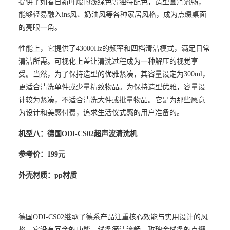
提供了如春日新叶般的浅绿色等独特配色，造型圆润流畅，
能够轻易融入ins风、奶油风等各种家居风格，成为点缀桌面
的亮眼一角。
性能上，它提供了43000Hz的频率和四档清洁模式，满足日常
清洁所需。可视化上盖让清洗过程成为一种解压的视觉享
受。当然，为了保持造型的优雅紧凑，其容量设定为300ml，
更适合清洗单件或少量精致物品。为保持造型优雅，容量设
计较为紧凑，不适合清洗大件或批量物品。它是为那些愿意
为设计和美感付费，追求生活仪式感的用户准备的。
机型八：德国ODI-CS02超声波清洗机
参考价：199元
外壳材质：pp材质
德国ODI-CS02继承了德系产品注重核心效能与实用设计的风
格。它没有冗余的功能，线条简洁流畅，玫瑰金线条的点缀