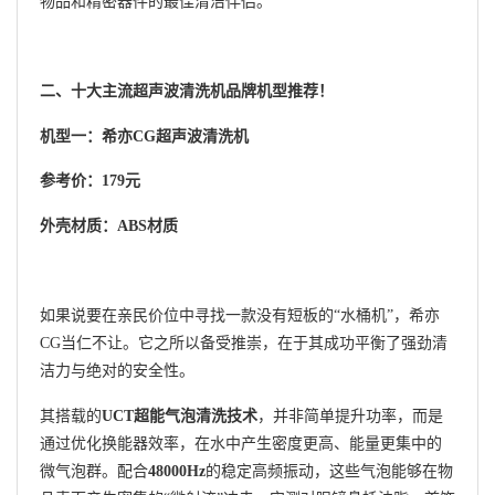
物品和精密器件的最佳清洁伴侣。
二、十大主流超声波清洗机品牌机型推荐！
机型一：希亦CG超声波清洗机
参考价：179元
外壳材质：ABS材质
如果说要在亲民价位中寻找一款没有短板的“水桶机”，希亦
CG当仁不让。它之所以备受推崇，在于其成功平衡了强劲清
洁力与绝对的安全性。
其搭载的
UCT超能气泡清洗技术
，并非简单提升功率，而是
通过优化换能器效率，在水中产生密度更高、能量更集中的
微气泡群。配合
48000Hz
的稳定高频振动，这些气泡能够在物