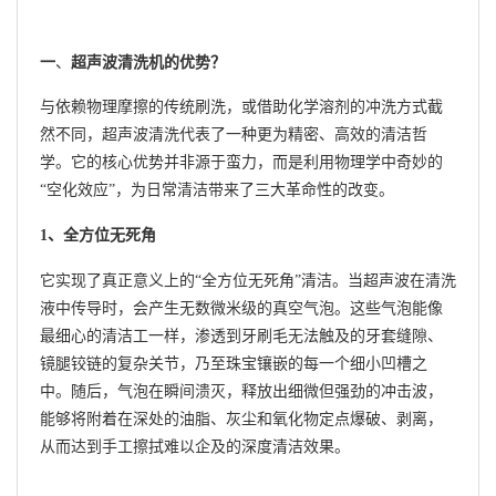
一
、
超声波清洗机的优势？
与依赖物理摩擦的传统刷洗，或借助化学溶剂的冲洗方式截
然不同，超声波清洗代表了一种更为精密、高效的清洁哲
学。它的核心优势并非源于蛮力，而是利用物理学中奇妙的
“空化效应”，为日常清洁带来了三大革命性的改变。
1、全方位无死角
它实现了真正意义上的“全方位无死角”清洁。当超声波在清洗
液中传导时，会产生无数微米级的真空气泡。这些气泡能像
最细心的清洁工一样，渗透到牙刷毛无法触及的牙套缝隙、
镜腿铰链的复杂关节，乃至珠宝镶嵌的每一个细小凹槽之
中。随后，气泡在瞬间溃灭，释放出细微但强劲的冲击波，
能够将附着在深处的油脂、灰尘和氧化物定点爆破、剥离，
从而达到手工擦拭难以企及的深度清洁效果。