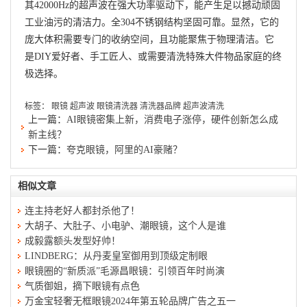
其42000Hz的超声波在强大功率驱动下，能产生足以撼动顽固
工业油污的清洁力。全304不锈钢结构坚固可靠。显然，它的
庞大体积需要专门的收纳空间，且功能聚焦于物理清洁。它
是DIY爱好者、手工匠人、或需要清洗特殊大件物品家庭的终
极选择。
标签：
眼镜
超声波
眼镜清洗器
清洗器品牌
超声波清洗
上一篇：
AI眼镜密集上新，消费电子涨停，硬件创新怎么成
新主线？
下一篇：
夸克眼镜，阿里的AI豪赌？
相似文章
连主持老好人都封杀他了！
大胡子、大肚子、小电驴、潮眼镜，这个人是谁
成毅露额头发型好帅！
LINDBERG：从丹麦皇室御用到顶级定制眼
眼镜圈的“新质派”毛源昌眼镜：引领百年时尚演
气质御姐，摘下眼镜有点色
万金宝轻奢无框眼镜2024年第五轮品牌广告之五一