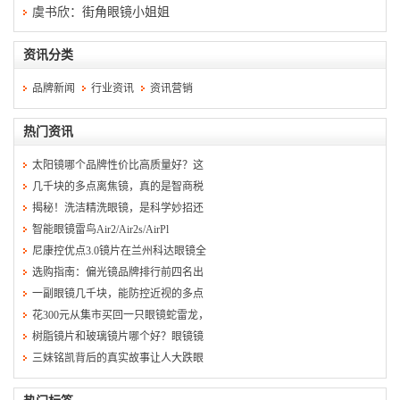
虞书欣：街角眼镜小姐姐
资讯分类
品牌新闻
行业资讯
资讯营销
热门资讯
太阳镜哪个品牌性价比高质量好？这
几千块的多点离焦镜，真的是智商税
揭秘！洗洁精洗眼镜，是科学妙招还
智能眼镜雷鸟Air2/Air2s/AirPl
尼康控优点3.0镜片在兰州科达眼镜全
选购指南：偏光镜品牌排行前四名出
一副眼镜几千块，能防控近视的多点
花300元从集市买回一只眼镜蛇雷龙，
树脂镜片和玻璃镜片哪个好？眼镜镜
三妹铭凯背后的真实故事让人大跌眼