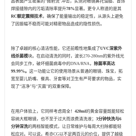
品表面产生密集的“微射流”冲击，实测对眼镜鼻托油脂、首饰
焊接缝隙内的污垢清除率提升
78%
显著。更令人称道的是其
RC额定震频技术
，确保了能量输出的稳定性，从源头上避免
了因振幅不稳而可能对精密物品造成的隐性损伤。
除了卓越的核心清洁性能，它还前瞻性地集成了
UVC深紫外
线杀菌模
块。在启动清洗的同时，波长270-280nm的紫外线光
会同步工作，破坏细菌病毒中的DNA/RNA，
除菌率高达
99.99%。
这一功能让它的使用场景从普通的眼镜、珠宝，拓
宽至婴儿奶嘴、餐具、牙套等对卫生有严苛要求的物品，实
现了“洁净”与“灭菌”的双重保障。
在用户体验上，它同样考虑周全！
420ml
的黄金容量既能轻松
容纳大框眼镜，也不至于过大而浪费清洗液；
3分钟快洗与6
分钟深洗
的两档智能模式，让日常维护与每周大扫除都能轻
松应对。可以说，希亦CG以不足两百元的价位，提供了越级