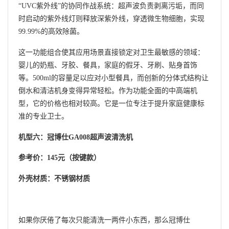
“UVC紫外线”的协同作战系统：超声波负责剥离污垢，而同
时启动的紫外线灯则释放深紫外线，穿透微生物细胞，实现
99.99%的高效除菌。
这一功能组合使其应用场景直接锁定对卫生最敏感的领域：
婴儿的奶瓶、牙胶、餐具，家庭的假牙、牙刷、贴身首饰
等。500ml的容量足以应对小型餐具，而创新的分体式结构让
倒水和清洁机身变得异常轻松。作为功能全面的中高端机
型，它的价格也相对较高。它是一位专注于提升家庭健康标
准的专业卫士。
机型六：冠博仕GA008超声波清洗机
参考价：145元（按键款）
外壳材质：不锈钢材质
如果你厌倦了每次只能清洗一两件小东西，那么冠博仕