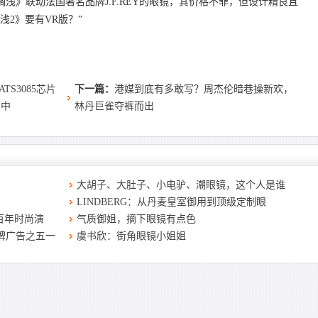
浅》联动法国著名品牌J.F.REY的眼镜，其价格不菲，但设计精良且
浅2》要有VR版？”
ATS3085芯片
下一篇：
港媒到底有多敢写？周杰伦暗巷操新欢，
品中
林丹巨雀夺裤而出
大胡子、大肚子、小电驴、潮眼镜，这个人是谁
LINDBERG：从丹麦皇室御用到顶级定制眼
百年时尚演
气质御姐，摘下眼镜有点色
品牌广告之五一
虞书欣：街角眼镜小姐姐