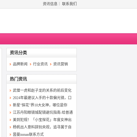
资讯信息
｜
联系我们
资讯分类
品牌新闻
行业资讯
资讯营销
热门资讯
武僧一虎和赵子龙的关系的前后变化
2024年最建议入手的十款偏光镜，口
新星“探花”界10大女神，哪位是你
江苏丹阳眼镜城配镜避坑指南-给普通
美到犯规！「小宝探花」年度女神出
杨帆出人意料辞别央视，追寻属于自
茵曼inman联系方式