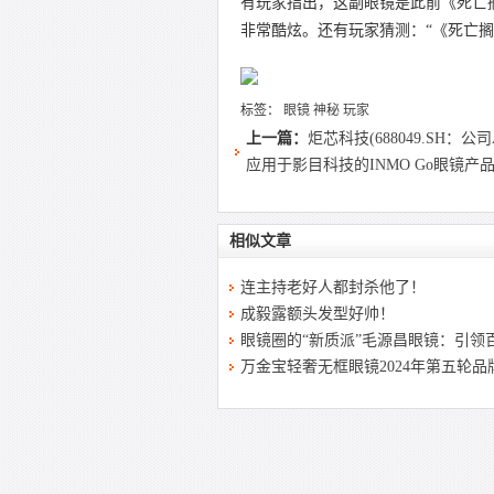
有玩家指出，这副眼镜是此前《死亡搁
非常酷炫。还有玩家猜测：“《死亡搁
标签：
眼镜
神秘
玩家
上一篇：
炬芯科技(688049.SH：公司
应用于影目科技的INMO Go眼镜产
相似文章
连主持老好人都封杀他了！
成毅露额头发型好帅！
眼镜圈的“新质派”毛源昌眼镜：引领
万金宝轻奢无框眼镜2024年第五轮